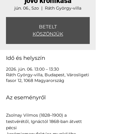
jövő krónikása
jún. 06., Szo
  |  
Ráth György-villa
BETELT
KÖSZÖNJÜK
Idő és helyszín
2026. jún. 06. 13:00 – 13:30
Ráth György-villa, Budapest, Városligeti
fasor 12, 1068 Magyarország
Az eseményről
Zsolnay Vilmos (1828–1900) a 
testvérétől, Ignáctól 1868-ban átvett 
pécsi