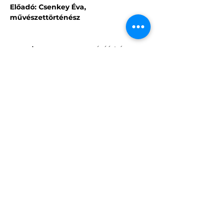
Előadó: Csenkey Éva, 
művészettörténész
A program szervezéséért és 
lebonyolításáért az adott szervező felel, 
beleértve az esetleges változásokat 
vagy programelmaradást is.
Programok szervezése
Közönségkapcsolatok
info.epiteszetejszakaja@gmail.com