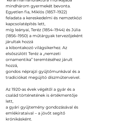
 kerámiamanufaktúra munkájába 
mindhárom gyermekét bevonta. 
Egyetlen fia, Miklós (1857–1922) 
feladata a kereskedelmi és nemzetközi 
kapcsolatépítés lett, 
míg leányai, Teréz (1854–1944) és Júlia 
(1856–1950) a műtárgyak tervezőjeként 
járultak hozzá 
a kibontakozó világsikerhez. Az 
elsőszülött Teréz a „nemzeti 
ornamentika” teremtéséhez járult 
hozzá, 
gondos néprajzi gyűjtőmunkával és a 
tradíciókat megújító díszműterveivel. 
Az 1920-as évek végétől a gyár és a 
család történetének is értékmentője 
lett, 
a gyári gyűjtemény gondozásával és 
emlékirataival – a jövőt segítő 
krónikásként.