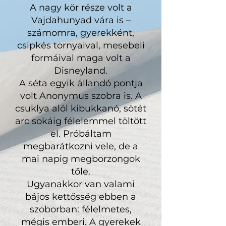
A nagy kör része volt a
Vajdahunyad vára is –
számomra, gyerekként,
csipkés tornyaival, mesebeli
formáival maga volt a
Disneyland.
A séta egyik állandó pontja
volt Anonymus szobra is. A
csuklya alól kibukkanó, sötét
arc sokáig félelemmel töltött
el. Próbáltam
megbarátkozni vele, de a
mai napig megborzongok
tőle.
Ugyanakkor van valami
bájos kettősség ebben a
szoborban: félelmetes,
mégis emberi. A gyerekek