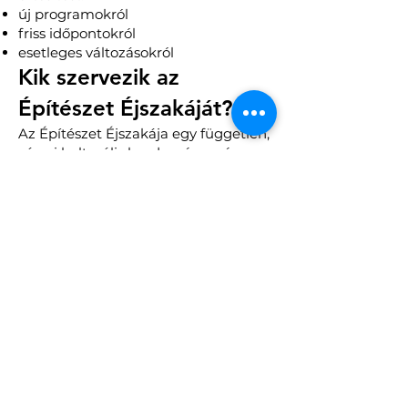
új programokról
friss időpontokról
esetleges változásokról
Kik szervezik az
Építészet Éjszakáját?
Az Építészet Éjszakája egy független,
városi kulturális kezdeményezés,
amely építészek, kreatív
szakemberek, városgondolkodók és
civilek együttműködéséből születik.
Nem intézményi háttérrel
működünk, hanem közösségi
gondolkodással.
Hiszünk abban, hogy a város nem
dekoráció, hanem az életünk tere.
Mit érdemes tudni a
gyorsan betelő