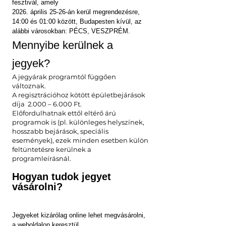
fesztivál, amely
2026. április 25-26-án kerül megrendezésre,
14:00 és 01:00 között, Budapesten kívül, az
alábbi városokban: PÉCS, VESZPRÉM.
Mennyibe kerülnek a
jegyek?
A jegyárak programtól függően
változnak.
A regisztrációhoz kötött épületbejárások
díja 2.000 – 6.000 Ft.
Előfordulhatnak ettől eltérő árú
programok is (pl. különleges helyszínek,
hosszabb bejárások, speciális
események), ezek minden esetben külön
feltüntetésre kerülnek a
programleírásnál.
Hogyan tudok jegyet
vásárolni?
Jegyeket kizárólag online lehet megvásárolni,
a weboldalon keresztül.