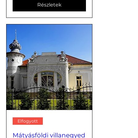
Részletek
Elfogyott
Mátyásföldi villanegyed