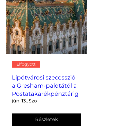
Elfogyott
Lipótvárosi szecesszió –
a Gresham-palotától a
Postatakarékpénztárig
jún. 13., Szo
Részletek