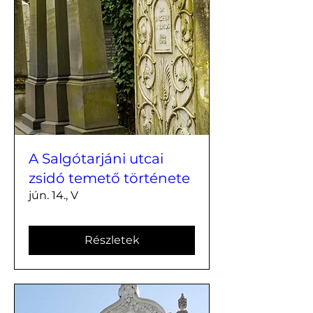
A Salgótarjáni utcai
zsidó temető története
jún. 14., V
Részletek