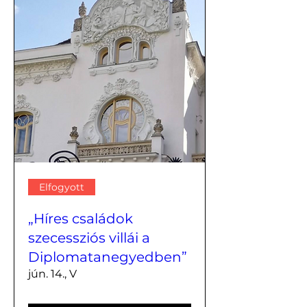
Elfogyott
„Híres családok
szecessziós villái a
Diplomatanegyedben”
jún. 14., V