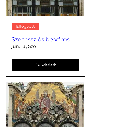
Elfogyott
Szecessziós belváros
jún. 13., Szo
Részletek