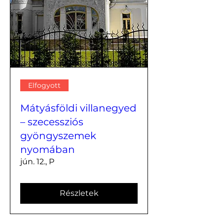
Elfogyott
Mátyásföldi villanegyed
– szecessziós
gyöngyszemek
nyomában
jún. 12., P
Részletek