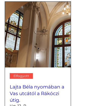
Elfogyott
Lajta Béla nyomában a
Vas utcától a Rákóczi
útig.
jún. 12., P