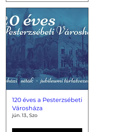
120 éves a Pesterzsébeti
Városháza
jún. 13., Szo