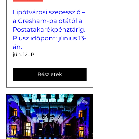
Lipótvárosi szecesszió –
a Gresham-palotától a
Postatakarékpénztárig.
Plusz időpont: június 13-
án.
jún. 12., P
Részletek