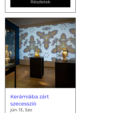
Részletek
Kerámiába zárt
szecesszió
jún. 13., Szo