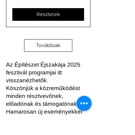
Részletek
Továbbiak
Az Építészet Éjszakája 2025
fesztivál programjai itt
visszanézhetők.
Köszönjük a közreműködést
minden résztvevőnek,
előadónak és támogatónak!
Hamarosan új eseményekkel
készülünk – kövessétek az
oldalt a friss hírekért!