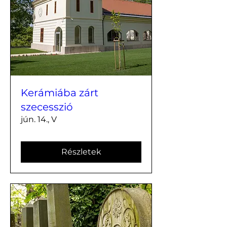
Kerámiába zárt
szecesszió
jún. 14., V
Részletek