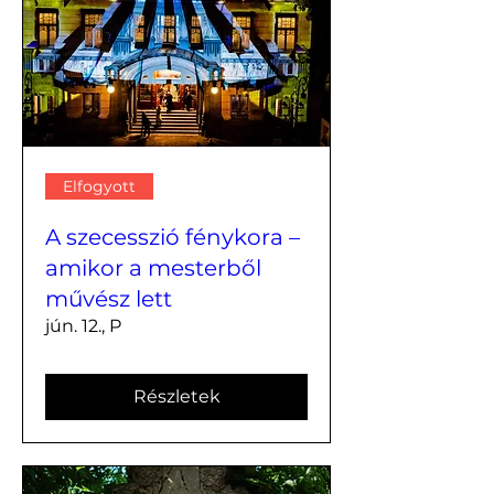
Elfogyott
A szecesszió fénykora –
amikor a mesterből
művész lett
jún. 12., P
Részletek