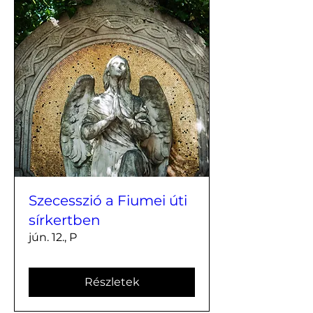
Szecesszió a Fiumei úti
sírkertben
jún. 12., P
Részletek