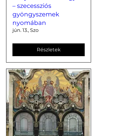
– szecessziós
gyöngyszemek
nyomában
jún. 13., Szo
Részletek