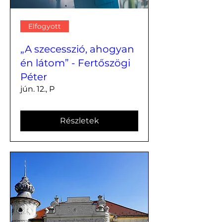
Elfogyott
„A szecesszió, ahogyan
én látom” - Fertőszögi
Péter
jún. 12., P
Részletek