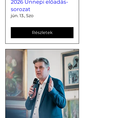
2026 Ünnepi előadás-
sorozat
jún. 13., Szo
Részletek