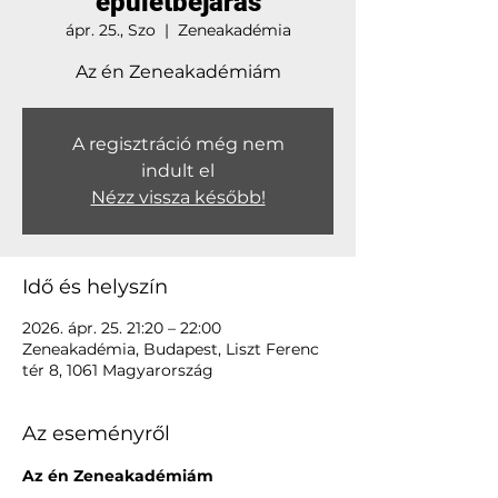
épületbejárás
ápr. 25., Szo
  |  
Zeneakadémia
Az én Zeneakadémiám
A regisztráció még nem
indult el
Nézz vissza később!
Idő és helyszín
2026. ápr. 25. 21:20 – 22:00
Zeneakadémia, Budapest, Liszt Ferenc
tér 8, 1061 Magyarország
Az eseményről
Az én Zeneakadémiám