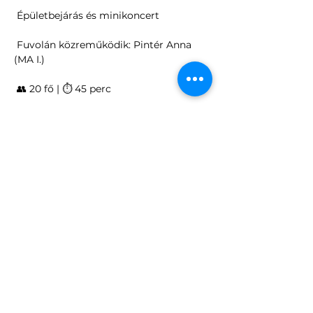
 Épületbejárás és minikoncert
 Fuvolán közreműködik: Pintér Anna 
(MA I.)
 👥 20 fő | ⏱ 45 perc
Programok szervezése
Közönségkapcsolatok
info.epiteszetejszakaja@gmail.com
Pr és marketing
budapest@epiteszetejszakaja.hu