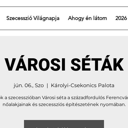
Szecesszió Világnapja
Ahogy én látom
2026
VÁROSI SÉTÁK
jún. 06., Szo
  |  
Károlyi-Csekonics Palota
k a szecesszióban Városi séta a századfordulós Ferencvá
nőalakjainak és szecessziós építészetének nyomában.