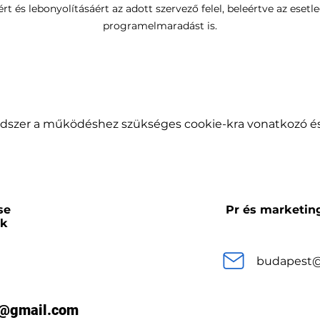
t és lebonyolításáért az adott szervező felel, beleértve az esetl
programelmaradást is.
endszer a működéshez szükséges cookie-kra vonatkozó és 
se
Pr és marketin
ok
budapest@e
ja@gmail.com