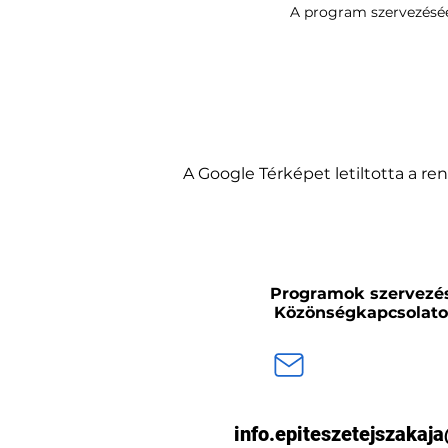
A program szervezéséér
A Google Térképet letiltotta a r
Programok szervezé
Közönségkapcsolat
info.epiteszetejszaka