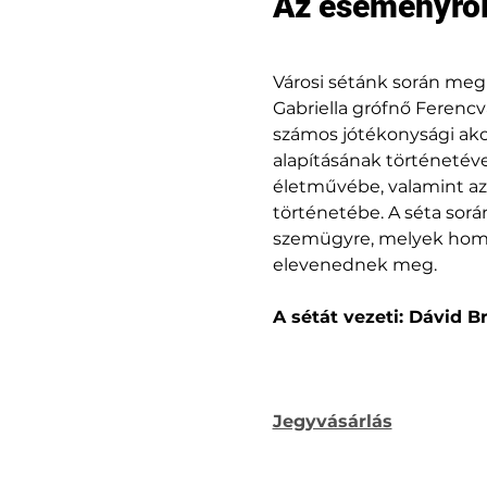
Az eseményrő
Városi sétánk során meg
Gabriella grófnő Ferencv
számos jótékonysági akc
alapításának történetéve
életművébe, valamint az 
történetébe. A séta sorá
szemügyre, melyek homlo
elevenednek meg.
A sétát vezeti: Dávid
Jegyvásárlás