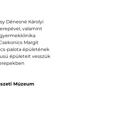
sy Dénesné Károlyi 
erepével, valamint 
gyermekklinika 
 Csekonics Margit 
ics-palota épületének 
lusú épületeit vesszük 
zerepekben 
vészeti Múzeum