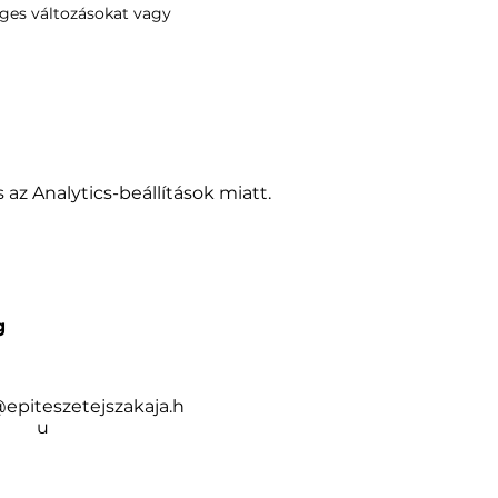
eges változásokat vagy 
az Analytics-beállítások miatt.
g
piteszetejszakaja.h
u