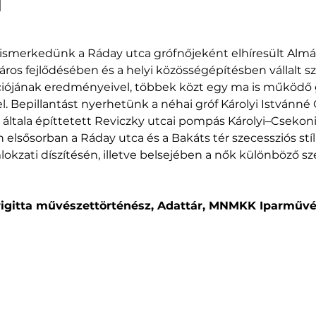
l
ismerkedünk a Ráday utca grófnőjeként elhíresült Almá
áros fejlődésében és a helyi közösségépítésben vállalt sz
iójának eredményeivel, többek közt egy ma is működő 
l. Bepillantást nyerhetünk a néhai gróf Károlyi Istvánné
általa építtetett Reviczky utcai pompás Károlyi–Csekon
n elsősorban a Ráday utca és a Bakáts tér szecessziós stí
kzati díszítésén, illetve belsejében a nők különböző s
 Brigitta művészettörténész, Adattár, MNMKK Iparmű