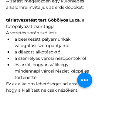
A zárást megelőzően egy különleges 
alkalomra invitáljuk az érdeklődőket:
tárlatvezetést tart Göbölyös Luca
, a 
fotópályázat zsűritagja.
A vezetés során szó lesz:
a beérkezett pályamunkák 
válogatási szempontjairól
a díjazott alkotásokról
a személyes városi nézőpontokról
és arról, hogyan válik egy 
mindennapi városi részlet képpé és 
történetté
Ez az alkalom lehetőséget ad arra, 
hogy a kiállítást ne csak nézőként, 
hanem 
beszélgetésen keresztül
 is 
megismerjük.