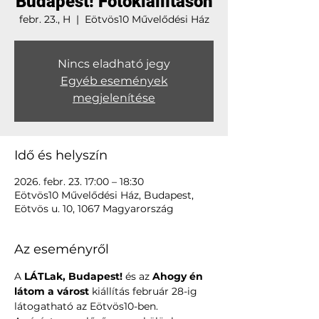
Budapest! Fotókiállításon
febr. 23., H
  |  
Eötvös10 Művelődési Ház
Nincs eladható jegy
Egyéb események
megjelenítése
Idő és helyszín
2026. febr. 23. 17:00 – 18:30
Eötvös10 Művelődési Ház, Budapest,
Eötvös u. 10, 1067 Magyarország
Az eseményről
A 
LÁTLak, Budapest!
 és az 
Ahogy én 
látom a várost
 kiállítás február 28-ig 
látogatható az Eötvös10-ben.