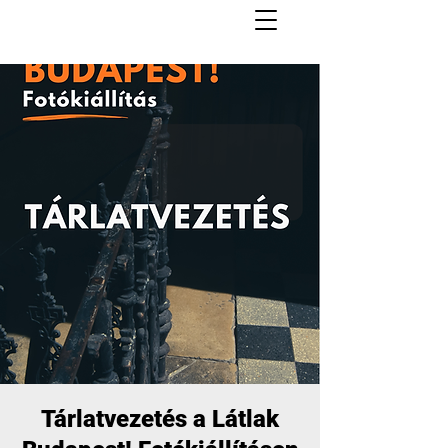
Tárlatvezetés a Látlak