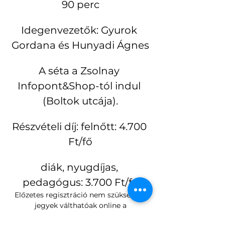
90 perc
Idegenvezetők: Gyurok 
Gordana és Hunyadi Ágnes
A séta a Zsolnay 
Infopont&Shop-tól indul 
(Boltok utcája).
Részvételi díj: felnőtt: 4.700 
Ft/fő
diák, nyugdíjas, 
pedagógus: 3.700 Ft/fő
Előzetes regisztráció nem szükséges, 
jegyek válthatóak online a