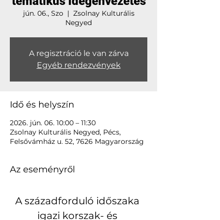
tematikus idegenvezetés
jún. 06., Szo
  |  
Zsolnay Kulturális
Negyed
A regisztráció le van zárva
Egyéb rendezvények
Idő és helyszín
2026. jún. 06. 10:00 – 11:30
Zsolnay Kulturális Negyed, Pécs,
Felsővámház u. 52, 7626 Magyarország
Az eseményről
A századforduló időszaka 
igazi korszak- és 