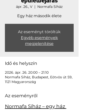
épületbejárás
ápr. 26., V
  |  
Normafa Síház
Egy ház második élete
Az eseményt töröltük
Egyéb események
megjelenítése
Idő és helyszín
2026. ápr. 26. 20:00 – 21:10
Normafa Síház, Budapest, Eötvös út 59,
1121 Magyarország
Az eseményről
Normafa Síház – egy ház 