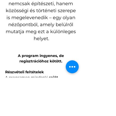
nemcsak építészeti, hanem 
közösségi és történeti szerepe 
is megelevenedik – egy olyan 
nézőpontból, amely belülről 
mutatja meg ezt a különleges 
helyet.
A program ingyenes, de 
regisztrációhoz kötött. 
Részvételi feltételek
A programon mindenki 
saját 
felelősségére
 vesz részt.
A szervezők a program során 
esetlegesen bekövetkező balesetekért, 
sérülésekért vagy károkért felelősséget 
nem vállalnak.
Fotó: Kurka Géza