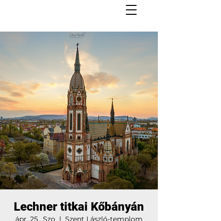
Lechner titkai Kőbányán
ápr. 25., Szo
  |  
Szent László-templom