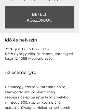
BETELT
KÖSZÖNJÜK
Idő és helyszín
2026. jún. 06. 17:00 – 18:30
Ráth György-villa, Budapest, Városligeti
fasor 12, 1068 Magyarország
Az eseményről
Hatvanegy szerző kutatásaira építő, 
hiánypótló album jelent meg 
szecessziós építészetünkről, amelyből 
mintegy 600, napjainkban is álló 
épített örökségi emléket ismerhetnek 