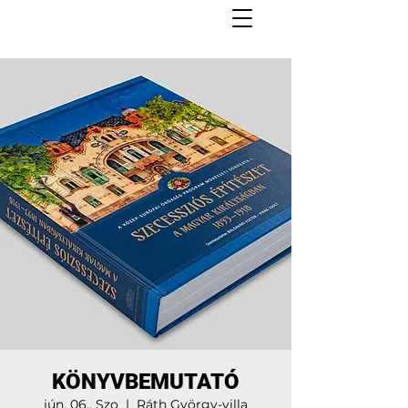
KÖNYVBEMUTATÓ
jún. 06., Szo
  |  
Ráth György-villa