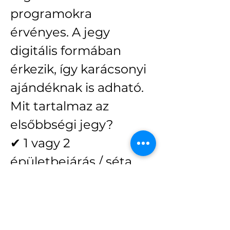
programokra 
érvényes. A jegy 
digitális formában 
érkezik, így karácsonyi 
ajándéknak is adható. 
Mit tartalmaz az 
elsőbbségi jegy?
✔ 1 vagy 2 
épületbejárás / séta 
előfoglalási 
lehetősége(a 
választott jegytípustól 