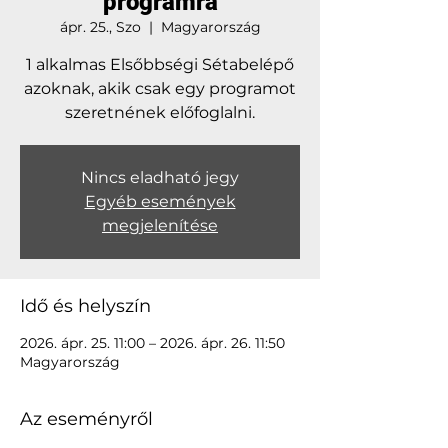
programra
ápr. 25., Szo
  |  
Magyarország
1 alkalmas Elsőbbségi Sétabelépő
azoknak, akik csak egy programot
Nincs eladható jegy
Egyéb események
megjelenítése
Idő és helyszín
2026. ápr. 25. 11:00 – 2026. ápr. 26. 11:50
Magyarország
Az eseményről