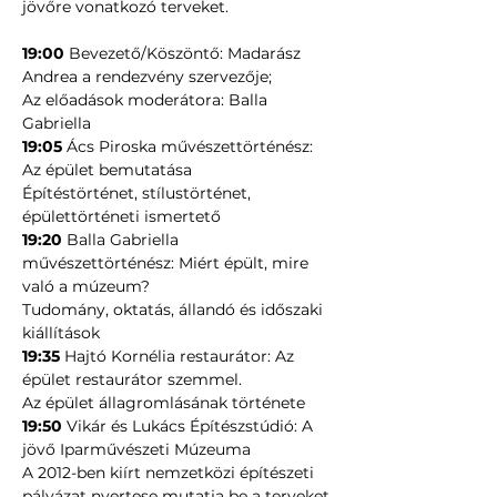
jövőre vonatkozó terveket.
19:00
 Bevezető/Köszöntő: Madarász 
Andrea a rendezvény szervezője;
Az előadások moderátora: Balla 
Gabriella
19:05
 Ács Piroska művészettörténész: 
Az épület bemutatása
Építéstörténet, stílustörténet, 
épülettörténeti ismertető
19:20
 Balla Gabriella 
művészettörténész: Miért épült, mire 
való a múzeum?
Tudomány, oktatás, állandó és időszaki 
kiállítások
19:35
 Hajtó Kornélia restaurátor: Az 
épület restaurátor szemmel.
Az épület állagromlásának története
19:50
 Vikár és Lukács Építészstúdió: A 
jövő Iparművészeti Múzeuma
A 2012-ben kiírt nemzetközi építészeti 
pályázat nyertese mutatja be a terveket