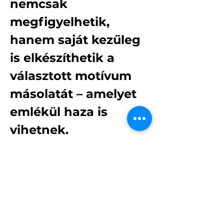
nemcsak 
megfigyelhetik, 
hanem saját kezűleg 
is elkészíthetik a 
választott motívum 
másolatát – amelyet 
emlékül haza is 
vihetnek.
Halmai Árpád
ügyvezető - 
épületszobrász