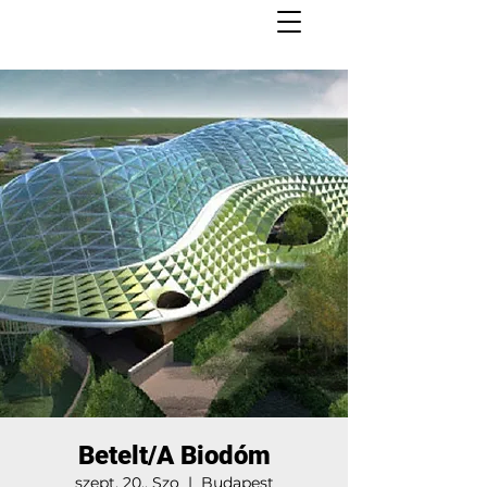
Betelt/A Biodóm
szept. 20., Szo
  |  
Budapest