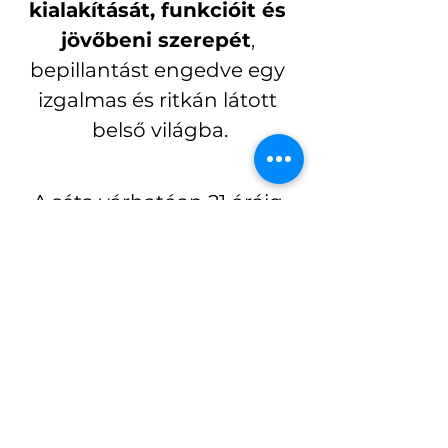
kialakítását, funkcióit és 
jövőbeni szerepét
, 
bepillantást engedve egy 
izgalmas és ritkán látott 
belső világba.
A séta várhatóan 21 óráig 
tart.
A részvételi díj 3000 Ft. 