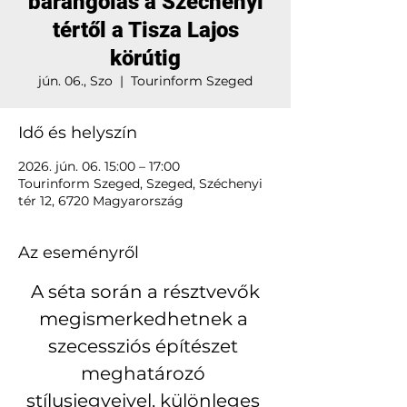
barangolás a Széchenyi
tértől a Tisza Lajos
körútig
jún. 06., Szo
  |  
Tourinform Szeged
Idő és helyszín
2026. jún. 06. 15:00 – 17:00
Tourinform Szeged, Szeged, Széchenyi
tér 12, 6720 Magyarország
Az eseményről
 A séta során a résztvevők 
megismerkedhetnek a 
szecessziós építészet 
meghatározó 
stílusjegyeivel, különleges 