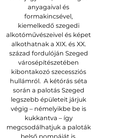
anyagaival és 
formakincsével, 
kiemelkedő szegedi 
alkotóművészeivel és képet 
alkothatnak a XIX. és XX. 
század fordulóján Szeged 
városépítészetében 
kibontakozó szecessziós 
hullámról.  A kétórás séta 
során a palotás Szeged 
legszebb épületeit járjuk 
végig – némelyikbe be is 
kukkantva – így 
megcsodálhatjuk a paloták 
belső pompáját is. 