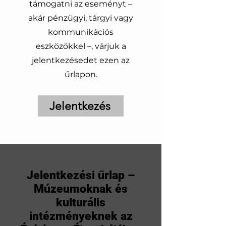
támogatni az eseményt –
akár pénzügyi, tárgyi vagy
kommunikációs
eszközökkel –, várjuk a
jelentkezésedet ezen az
űrlapon.
Jelentkezés
Jelentkezési űrlap –
Múzeumoknak és
kulturális
intézményeknek az