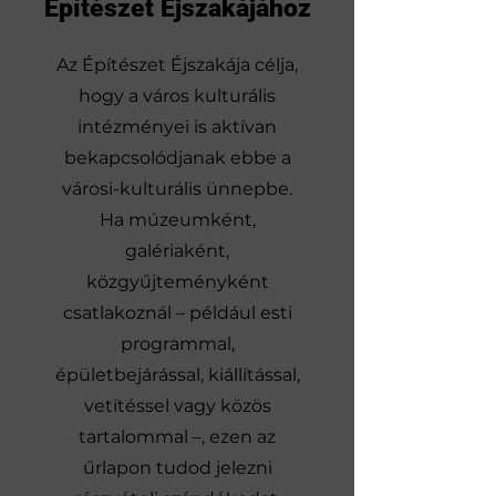
Építészet Éjszakájához
Az Építészet Éjszakája célja,
hogy a város kulturális
intézményei is aktívan
bekapcsolódjanak ebbe a
városi-kulturális ünnepbe.
Ha múzeumként,
galériaként,
közgyűjteményként
csatlakoznál – például esti
programmal,
épületbejárással, kiállítással,
vetítéssel vagy közös
tartalommal –, ezen az
űrlapon tudod jelezni