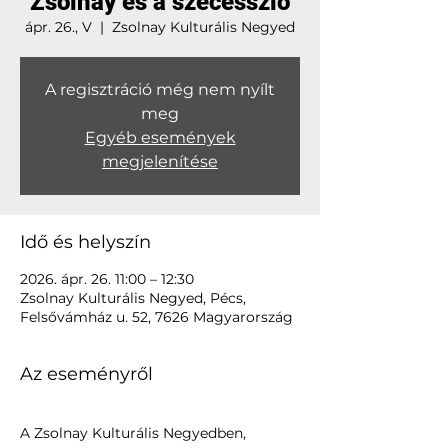
Zsolnay és a szecesszió
ápr. 26., V
  |  
Zsolnay Kulturális Negyed
A regisztráció még nem nyílt
meg
Egyéb események
megjelenítése
Idő és helyszín
2026. ápr. 26. 11:00 – 12:30
Zsolnay Kulturális Negyed, Pécs,
Felsővámház u. 52, 7626 Magyarország
Az eseményről
A Zsolnay Kulturális Negyedben, 