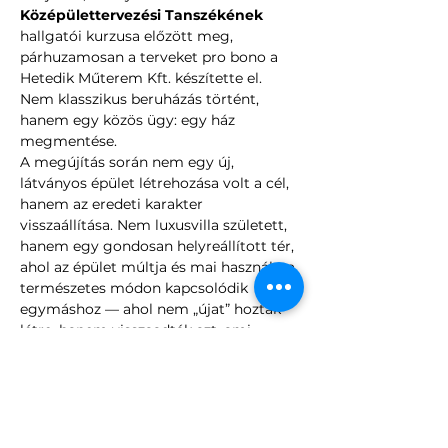
Középülettervezési Tanszékének
hallgatói kurzusa előzött meg, 
párhuzamosan a terveket pro bono a 
Hetedik Műterem Kft. készítette el.
Nem klasszikus beruházás történt, 
hanem egy közös ügy: egy ház 
megmentése.
A megújítás során nem egy új, 
látványos épület létrehozása volt a cél, 
hanem az eredeti karakter 
visszaállítása. Nem luxusvilla született, 
hanem egy gondosan helyreállított tér, 
ahol az épület múltja és mai használata 
természetes módon kapcsolódik 
egymáshoz — ahol nem „újat” hoztak 
létre, hanem visszaadták azt, ami 
egyszer már működött.
Az épületbejárás során a látogatók 
megismerhetik:
a villa építéstörténetét és 
átalakulásait,