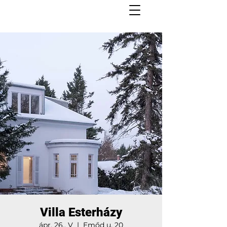
Villa Esterházy
ápr. 26., V
  |  
Emőd u. 20