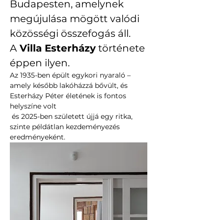
Budapesten, amelynek 
megújulása mögött valódi 
közösségi összefogás áll. 
A
 Villa Esterházy
 története 
éppen ilyen.
Az 1935-ben épült egykori nyaraló – 
amely később lakóházzá bővült, és 
Esterházy Péter életének is fontos 
helyszíne volt
 és 2025-ben született újjá egy ritka, 
szinte példátlan kezdeményezés 
eredményeként. 