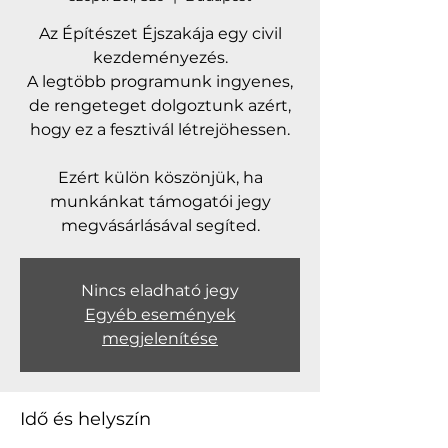
Az Építészet Éjszakája egy civil
kezdeményezés.
A legtöbb programunk ingyenes,
de rengeteget dolgoztunk azért,
hogy ez a fesztivál létrejöhessen.
Ezért külön köszönjük, ha
munkánkat támogatói jegy
Nincs eladható jegy
Egyéb események
megjelenítése
Idő és helyszín