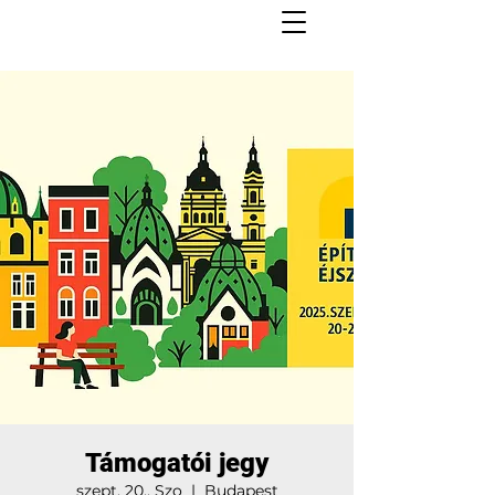
Támogatói jegy
szept. 20., Szo
  |  
Budapest