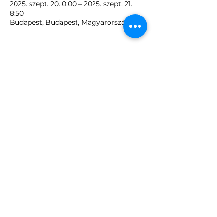
2025. szept. 20. 0:00 – 2025. szept. 21.
8:50
Budapest, Budapest, Magyarország
Programok szervezése
Közönségkapcsolatok
info.epiteszetejszakaja@gmail.com
Pr és marketing
budapest@epiteszetejszakaja.hu