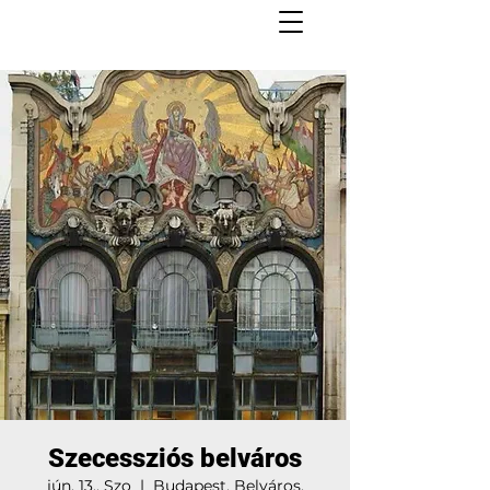
Szecessziós belváros
jún. 13., Szo
  |  
Budapest, Belváros,