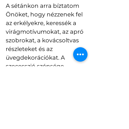
A sétánkon arra bíztatom 
Önöket, hogy nézzenek fel 
az erkélyekre, keressék a 
virágmotívumokat, az apró 
szobrokat, a kovácsoltvas 
részleteket és az 
üvegdekorációkat. A 
szecesszió szépsége 
gyakran a legapróbb 
részletekben rejlik.
Sétavezető: 
Bereczky Mihály, 
idegenvezető