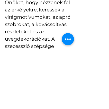
Önöket, hogy nézzenek fel 
az erkélyekre, keressék a 
virágmotívumokat, az apró 
szobrokat, a kovácsoltvas 
részleteket és az 
üvegdekorációkat. A 
szecesszió szépsége 
gyakran a legapróbb 
részletekben rejlik.
Sétavezető: 
Bereczky Mihály, 
idegenvezető
Részvétel:
 regisztrációs jeggyel.