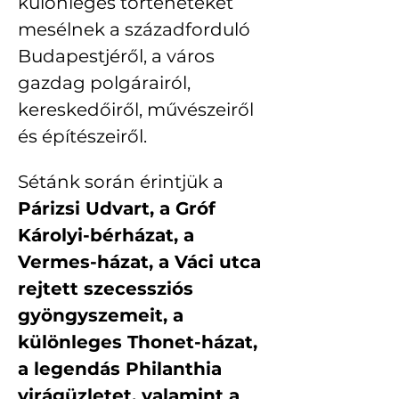
különleges történeteket 
mesélnek a századforduló 
Budapestjéről, a város 
gazdag polgárairól, 
kereskedőiről, művészeiről 
és építészeiről.
Sétánk során érintjük a 
Párizsi Udvart, a Gróf 
Károlyi-bérházat, a 
Vermes-házat, a Váci utca 
rejtett szecessziós 
gyöngyszemeit, a 
különleges Thonet-házat, 
a legendás Philanthia 
virágüzletet, valamint a 