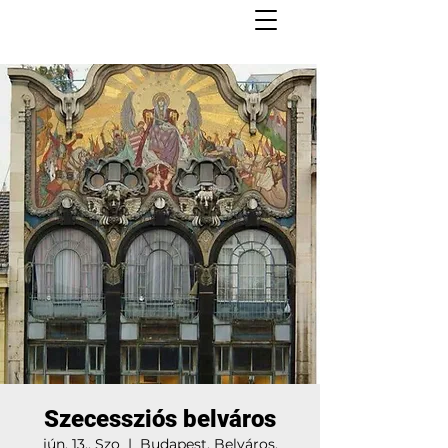
Szecessziós belváros
jún. 13., Szo
  |  
Budapest, Belváros,