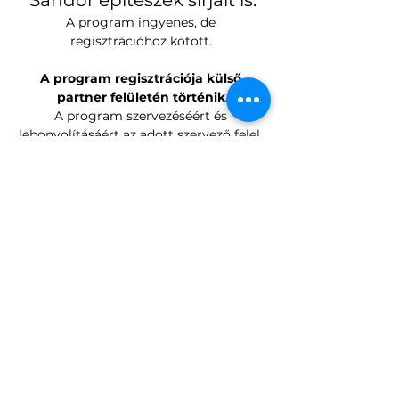
Sándor építészek sírjait is.
A program ingyenes, de 
regisztrációhoz kötött. 
A program regisztrációja külső 
partner felületén történik.
A program szervezéséért és 
lebonyolításáért az adott szervező felel, 
beleértve az esetleges változásokat 
vagy programelmaradást is.
Regisztráció: 
https://fiumeiutisirkert.nori.gov.hu/sirke
rti-setak