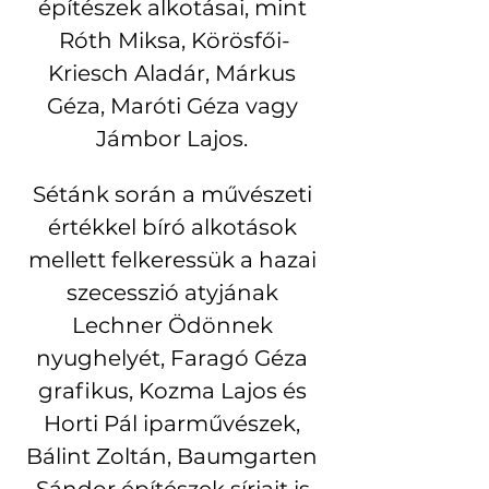
építészek alkotásai, mint 
Róth Miksa, Körösfői-
Kriesch Aladár, Márkus 
Géza, Maróti Géza vagy 
Jámbor Lajos. 
Sétánk során a művészeti 
értékkel bíró alkotások 
mellett felkeressük a hazai 
szecesszió atyjának 
Lechner Ödönnek 
nyughelyét, Faragó Géza 
grafikus, Kozma Lajos és 
Horti Pál iparművészek, 
Bálint Zoltán, Baumgarten 