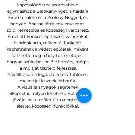
kapcsolódhatna szorosabban 
egymáshoz a Balokány-liget, a hajdani 
fürdő területe és a Zsolnay Negyed, és 
hogyan jöhetne létre egy egységes, 
zöld, rekreációs és közösségi városrész. 
Emellett konkrét építészeti válaszokat 
is adnak arra, milyen új funkciót 
kaphatnának a védett épületek, miként 
őrizhető meg a hely története, és 
hogyan születhet belőle kortárs, mégis 
a múltját tisztelő fejlesztés.
A kiállításon a legjobb 15 terv tablói és 
makettjei lesznek láthatók. 
A vizuális anyagok segítenek 
elképzelni, milyen lehetne a Balokány 
jövője, ha a terület újra megtelne 
élettel, közösségi funkciókkal, 
zöldfelületekkel és minőségi építészeti 
gondolatokkal.
A kiállítás túlmutat az egyetemi 
bemutatón: célja, hogy közelebb hozza 