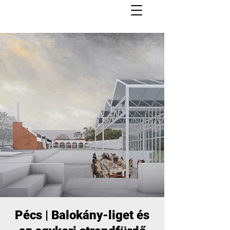
Pécs | Balokány-liget és