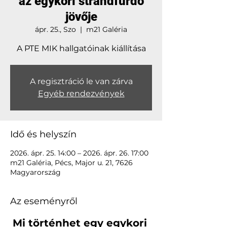
az egykori strandfürdő
jövője
ápr. 25., Szo
  |  
m21 Galéria
A PTE MIK hallgatóinak kiállítása
A regisztráció le van zárva
Egyéb rendezvények
Idő és helyszín
2026. ápr. 25. 14:00 – 2026. ápr. 26. 17:00
m21 Galéria, Pécs, Major u. 21, 7626
Magyarország
Az eseményről
Mi történhet egy egykori 