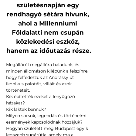
születésnapján egy 
rendhagyó sétára hívunk, 
ahol a Millenniumi 
Földalatti nem csupán 
közlekedési eszköz, 
hanem az időutazás része.
Megállóról megállóra haladunk, és 
minden állomáson kilépünk a felszínre, 
hogy felfedezzük az Andrássy út 
ikonikus palotáit, villáit és azok 
történeteit.
Kik építették ezeket a lenyűgöző 
házakat? 
Kik laktak bennük? 
Milyen sorsok, legendák és történelmi 
események kapcsolódnak hozzájuk? 
Hogyan született meg Budapest egyik 
legszebb sugárútja, amely ma a 