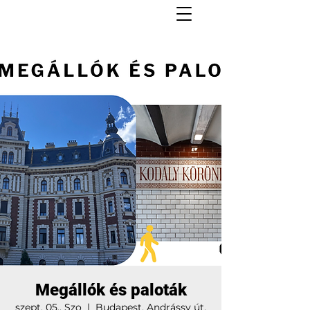
Megállók és paloták
szept. 05., Szo
  |  
Budapest, Andrássy út,