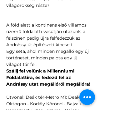
világörökség része?
A föld alatt a kontinens első villamos 
üzemű földalatti vasútján utazunk, a 
felszínen pedig újra felfedezzük az 
Andrássy út építészeti kincseit.
Egy séta, ahol minden megálló egy új 
történetet, minden palota egy új 
világot tár fel.
Szállj fel velünk a Millenniumi 
Földalattira, és fedezd fel az 
Andrássy utat megállóról megállóra!
Útvonal: Deák tér-Metro M1: Deák tér - 
Oktogon - Kodály Körönd - Bajza utca - 
Vörösmarty utca - Opera - Bajcsy 
Zsilinszky utca . 
Az épületeket, kívülről tekintjük meg.
A programhoz opcionálisan audio 
guide rendszer bérelhető a 