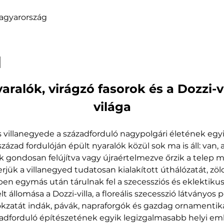
agyarország
l
ralók, virágzó fasorok és a Dozzi-v
világa
 villanegyede a századforduló nagypolgári életének egy
zázad fordulóján épült nyaralók közül sok ma is áll: van,
 gondosan felújítva vagy újraértelmezve őrzik a telep mú
ük a villanegyed tudatosan kialakított úthálózatát, zöldt
ben egymás után tárulnak fel a szecessziós és eklektikus v
állomása a Dozzi-villa, a floreális szecesszió látványos p
atát indák, pávák, napraforgók és gazdag ornamentika dí
adforduló építészetének egyik legizgalmasabb helyi em