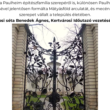
a Paulheim építészfamília szerepéről is, különösen Paulh
sével jelentősen formálta Mátyásföld arculatát, és mecé
szerepet vállalt a település életében.
osi séta Benedek Ágnes, Kertvárosi Időutazó vezetésé