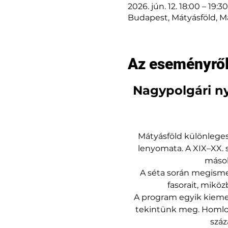
2026. jún. 12. 18:00 – 19:30
Budapest, Mátyásföld, M
Az eseményrő
Nagypolgári nya
Mátyásföld különleges
lenyomata. A XIX–XX. s
mások
A séta során megismerj
fasorait, miköz
A program egyik kiemelt 
tekintünk meg. Homlokz
száz