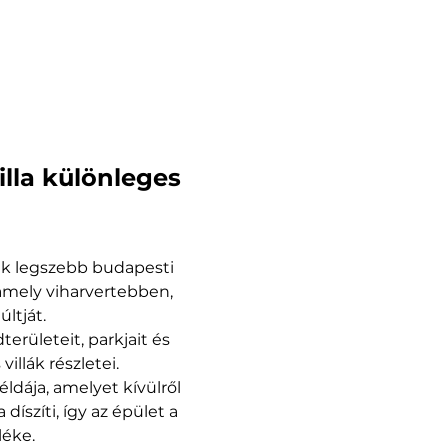
illa különleges 
ik legszebb budapesti 
 amely viharvertebben, 
ltját.
erületeit, parkjait és 
illák részletei.
éldája, amelyet kívülről 
szíti, így az épület a 
léke.