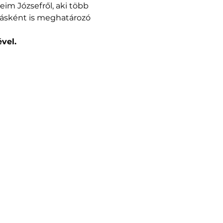
eim Józsefről, aki több 
násként is meghatározó 
vel.