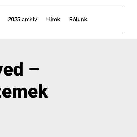
2025 archív
Hírek
Rólunk
yed –
zemek