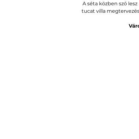
A séta közben szó lesz 
tucat villa megtervezé
Vár