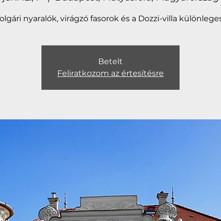
lgári nyaralók, virágzó fasorok és a Dozzi-villa különleges
Betelt
Feliratkozom az értesítésre