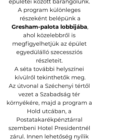
épületei között barangolunk. 
A program különleges 
részeként belépünk a
Gresham-palota lobbijába
, 
ahol közelebbről is 
megfigyelhetjük az épület 
egyedülálló szecessziós 
részleteit. 
A séta további helyszínei 
kívülről tekinthetők meg.
Az útvonal a Széchenyi tértől 
vezet a Szabadság tér 
környékére, majd a program a 
Hold utcában, a 
Postatakarékpénztárral 
szembeni Hotel Presidentnél 
zárul. Innen lehetőség nyílik 