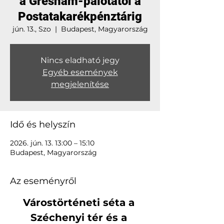
a Gresham-palotától a
Postatakarékpénztárig
jún. 13., Szo
  |  
Budapest, Magyarország
Nincs eladható jegy
Egyéb események
megjelenítése
Idő és helyszín
2026. jún. 13. 13:00 – 15:10
Budapest, Magyarország
Az eseményről
Várostörténeti séta a 
Széchenyi tér és a 