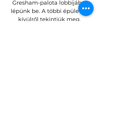
Gresham-palota lobbijába 
lépünk be. A többi épületet 
kívülről tekintjük meg.
Idegenvezető: Kovács Zsuzsanna