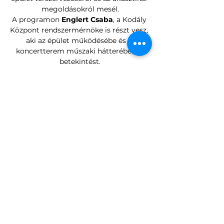
megoldásokról mesél.
A programon 
Englert Csaba
, a Kodály 
Központ rendszermérnöke is részt vesz, 
aki az épület működésébe és a 
koncertterem műszaki hátterébe ad 
betekintést.
A Kodály Központban rendszeresen 
szerveznek látogatói sétákat, ez az 
alkalom azonban különleges 
lehetőséget kínál arra, hogy 
a 
tervezővel együtt járjuk be az 
épületet
, és első kézből halljuk a 
létrejöttének történetét.
Programok szervezése
Közönségkapcsolatok