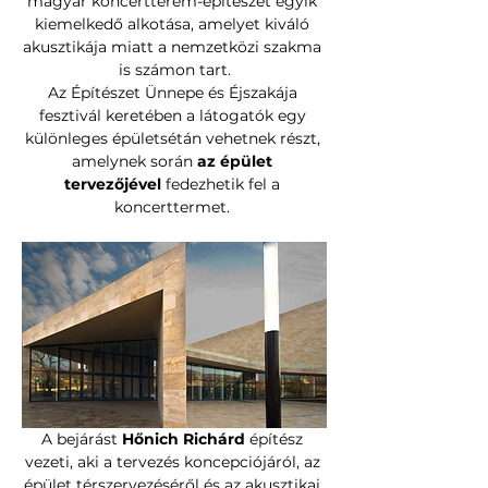
magyar koncertterem-építészet egyik 
kiemelkedő alkotása, amelyet kiváló 
akusztikája miatt a nemzetközi szakma 
is számon tart.
Az Építészet Ünnepe és Éjszakája 
fesztivál keretében a látogatók egy 
különleges épületsétán vehetnek részt, 
amelynek során 
az épület 
tervezőjével
 fedezhetik fel a 
koncerttermet. 
A bejárást 
Hőnich Richárd
 építész 
vezeti, aki a tervezés koncepciójáról, az 
épület térszervezéséről és az akusztikai 