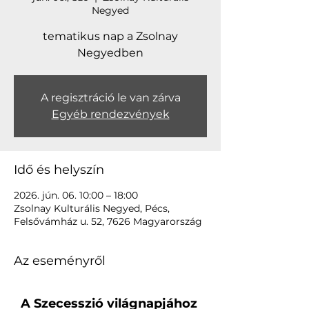
Negyed
tematikus nap a Zsolnay
Negyedben
A regisztráció le van zárva
Egyéb rendezvények
Idő és helyszín
2026. jún. 06. 10:00 – 18:00
Zsolnay Kulturális Negyed, Pécs,
Felsővámház u. 52, 7626 Magyarország
Az eseményről
A Szecesszió világnapjához 