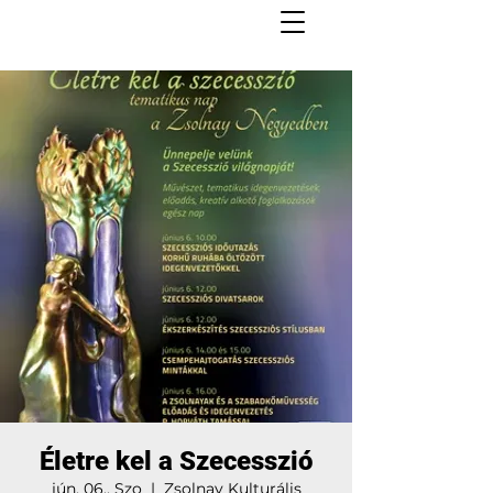
Életre kel a Szecesszió
jún. 06., Szo
  |  
Zsolnay Kulturális