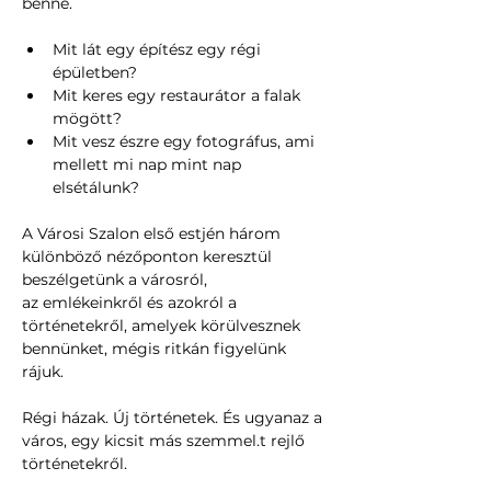
benne.
Mit lát egy építész egy régi 
épületben?
Mit keres egy restaurátor a falak 
mögött?
Mit vesz észre egy fotográfus, ami 
mellett mi nap mint nap 
elsétálunk?
A Városi Szalon első estjén három 
különböző nézőponton keresztül 
beszélgetünk a városról, 
az emlékeinkről és azokról a 
történetekről, amelyek körülvesznek 
bennünket, mégis ritkán figyelünk 
rájuk.
Régi házak. Új történetek. És ugyanaz a 
város, egy kicsit más szemmel.t rejlő 
történetekről.