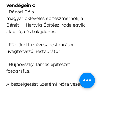
Vendégeink:
• Bánáti Béla
magyar okleveles építészmérnök, a 
Bánáti + Hartvig Építész Iroda egyik 
alapítója és tulajdonosa
• Füri Judit művész-restaurátor
üvegtervező, restaurátor
• Bujnovszky Tamás építészeti 
fotográfus.
A beszélgetést Szerémi Nóra vezeti
A férőhelyek száma korlátozott.