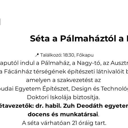
l
                    Séta a Pálmaházt
📍 Találkozó: 18:30, Főkapu
aputól indul a Pálmaház, a Nagy-tó, az Ausz
 Fácánház térségének építészeti látnivalóit
amelyen a szakvezetést az 
udai Egyetem Építészet, Design és Technoló
Doktori Iskolája biztosítja. 
étavezetők: dr. habil. Zuh Deodáth egyete
docens és munkatársai
. 
A séta várhatóan 21 óráig tart.