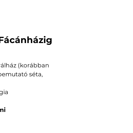
ól a Fácánházig
trálház (korábban
 bemutató séta,
gia
mi