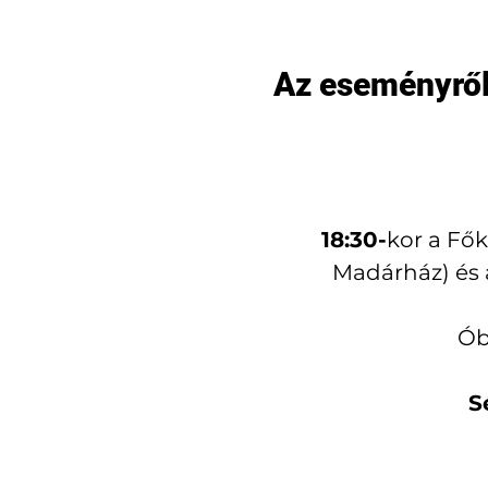
Az eseményrő
           
  18:30-
kor a Fők
Madárház) és a
Ób
S