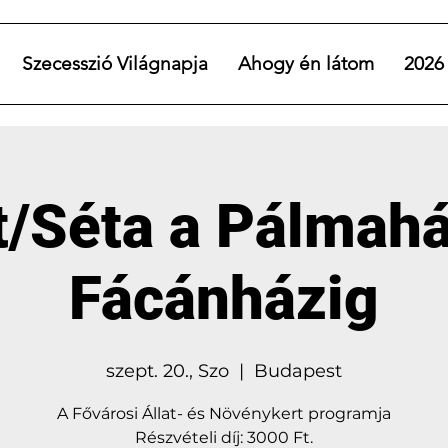
Szecesszió Világnapja
Ahogy én látom
2026
t/Séta a Pálmahá
Fácánházig
szept. 20., Szo
  |  
Budapest
A Fővárosi Állat- és Növénykert programja
Részvételi díj: 3000 Ft.