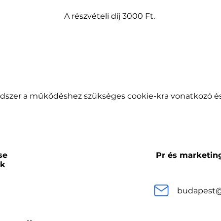
A részvételi díj 3000 Ft. 
endszer a működéshez szükséges cookie-kra vonatkozó és 
se
Pr és marketin
ok
budapest@e