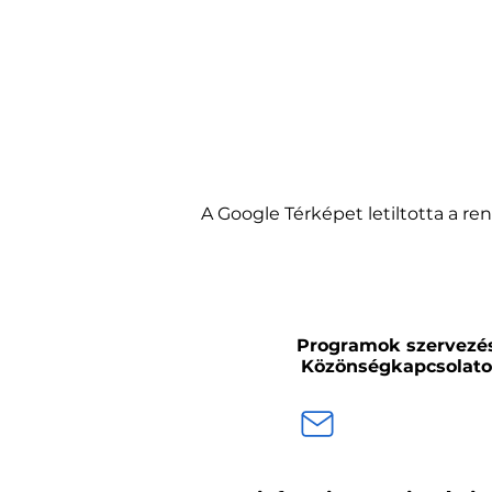
A Google Térképet letiltotta a r
Programok szervezé
Közönségkapcsolat