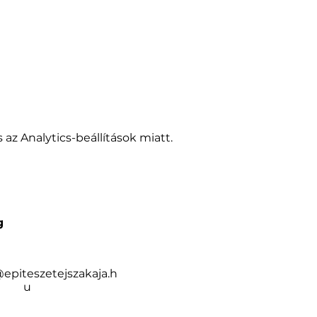
az Analytics-beállítások miatt.
g
piteszetejszakaja.h
u