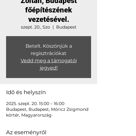
Zoltán, Budapest
főépítészének
vezetésével.
szept. 20., Szo
  |  
Budapest
Betelt. Köszönjük a
regisztrációkat
Vedd meg a támogatói
jegyed!
Idő és helyszín
2025. szept. 20. 15:00 – 16:00
Budapest, Budapest, Móricz Zsigmond
körtér, Magyarország
Az eseményről