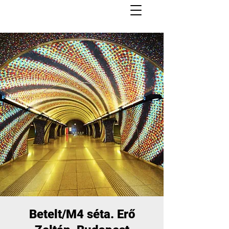
Betelt/M4 séta. Erő