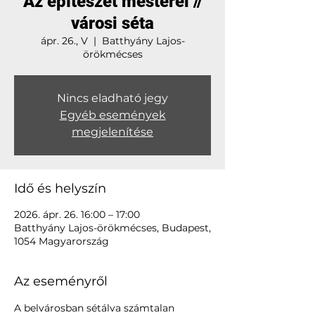
Az építészet mesterei //
városi séta
ápr. 26., V
  |  
Batthyány Lajos-
örökmécses
Nincs eladható jegy
Egyéb események
megjelenítése
Idő és helyszín
2026. ápr. 26. 16:00 – 17:00
Batthyány Lajos-örökmécses, Budapest,
1054 Magyarország
Az eseményről
A belvárosban sétálva számtalan 