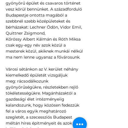
gyönyörű épület és csavaros történet 
vesz körül bennünket. A századforduló 
Budapestje ontotta magából a 
szebbnél szebb középületeket és 
bérházakat: Lechner Ödön, Vidor Emil, 
Quittner Zsigmond, 
Kőrössy Albert Kálmán és Róth Miksa 
csak egy-egy név azok közül a 
mesterek közül, akiknek munkái nélkül 
ma nem lenne ugyanaz a fővárosunk.
Városi sétánkon az V. kerület néhány 
kiemelkedő épületét vizsgáljuk 
meg: rácsodálkozunk 
gyönyörűségükre, részletekben rejlő 
tökéletességükre. Magánházaktól a 
gazdasági élet intézményeiig 
kalandozunk, hogy közösen fedezzük 
fel a város egyik meghatározó 
szegletét, a szecessziós Budapest 
méltán híres építményeit és azok 