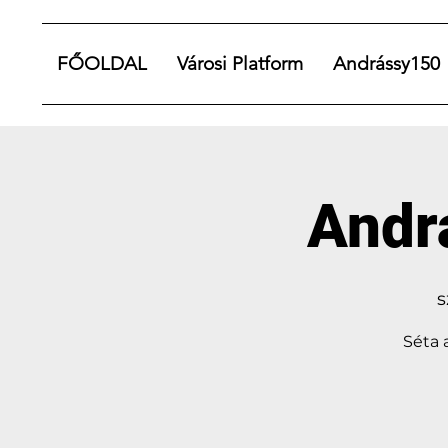
FŐOLDAL
Városi Platform
Andrássy150
Andr
s
Séta 