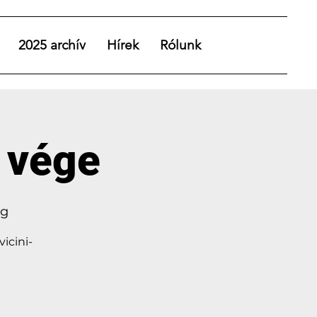
2025 archív
Hírek
Rólunk
 vége
ág
icini-