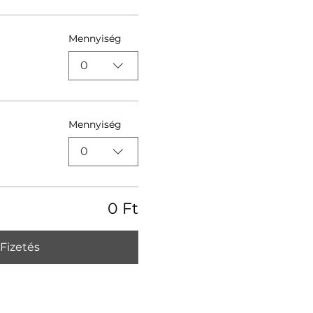
Mennyiség
0
Mennyiség
0
0 Ft
Fizetés