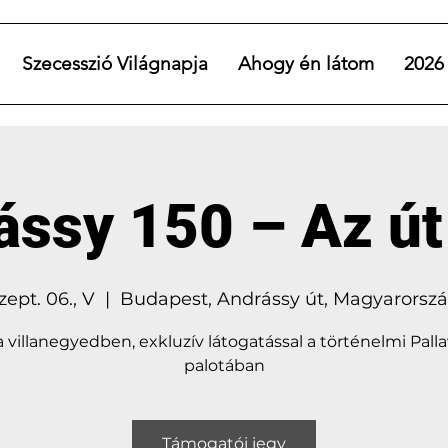
Szecesszió Világnapja
Ahogy én látom
2026
ássy 150 – Az út
zept. 06., V
  |  
Budapest, Andrássy út, Magyarorsz
a villanegyedben, exkluzív látogatással a történelmi Pallav
palotában
Támogatói jegy