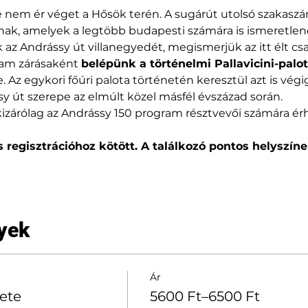
 nem ér véget a Hősök terén. A sugárút utolsó szakaszán 
rnak, amelyek a legtöbb budapesti számára is ismeretlen
 az Andrássy út villanegyedét, megismerjük az itt élt cs
ram zárásaként 
belépünk a történelmi Pallavicini-palo
 Az egykori főúri palota történetén keresztül azt is vég
y út szerepe az elmúlt közel másfél évszázad során.
kizárólag az Andrássy 150 program résztvevői számára érh
 regisztrációhoz kötött. A találkozó pontos helyszíne 
yek
Ár
ete
5600 Ft–6500 Ft