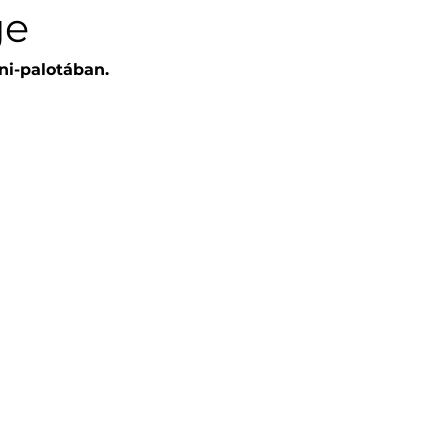
ge
ni-palotában. 