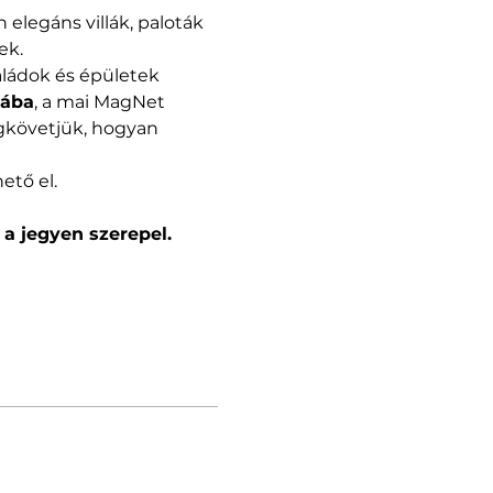
elegáns villák, paloták 
ek.
aládok és épületek 
tába
, a mai MagNet 
igkövetjük, hogyan 
ető el.
a jegyen szerepel. 