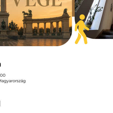
n
:00
Magyarország
l