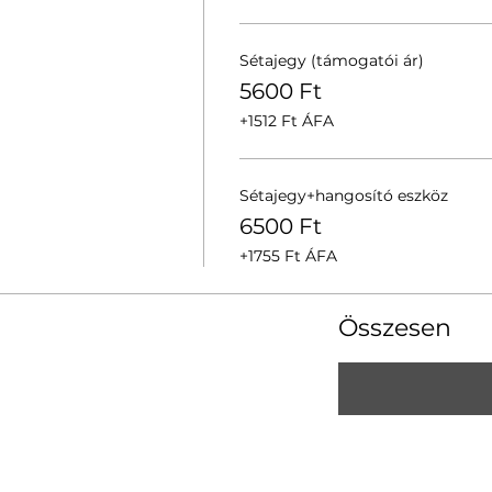
Sétajegy (támogatói ár)
5600 Ft
+1512 Ft ÁFA
Sétajegy+hangosító eszköz
6500 Ft
+1755 Ft ÁFA
Összesen