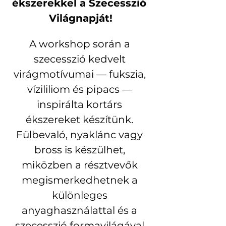
ékszerekkel a Szecesszió 
Világnapját!
A workshop során a 
szecesszió kedvelt 
virágmotívumai — fukszia, 
vízililiom és pipacs — 
inspirálta kortárs 
ékszereket készítünk. 
Fülbevaló, nyaklánc vagy 
bross is készülhet, 
miközben a résztvevők 
megismerkedhetnek a 
különleges 
anyaghasználattal és a 
szecesszió formavilágával.