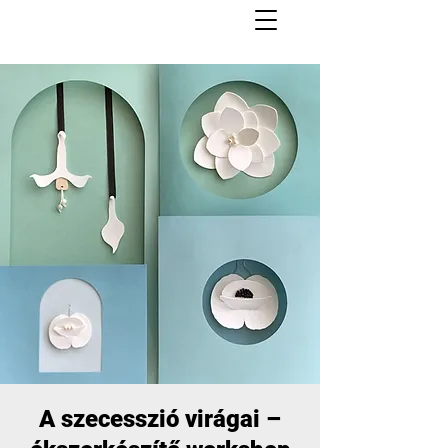
A szecesszió virágai –