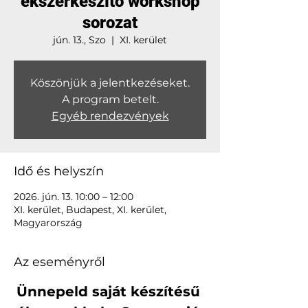
ékszerkészítő workshop
sorozat
jún. 13., Szo
  |  
XI. kerület
Köszönjük a jelentkezéseket.
A program betelt.
Egyéb rendezvények
Idő és helyszín
2026. jún. 13. 10:00 – 12:00
XI. kerület, Budapest, XI. kerület,
Magyarország
Az eseményről
Ünnepeld saját készítésű 