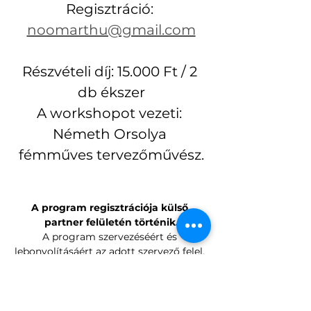
Regisztráció: 
noomarthu@gmail.com
Részvételi díj: 15.000 Ft / 2 
db ékszer
A workshopot vezeti: 
Németh Orsolya 
fémműves tervezőművész.
A program regisztrációja külső 
partner felületén történik.
A program szervezéséért és 
lebonyolításáért az adott szervező felel, 
beleértve az esetleges változásokat 
vagy programelmaradást is.
Regisztráció: 
noomarthu@gmail.com