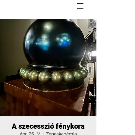
A szecesszió fénykora
ápr. 26., V
  |  
Zeneakadémia