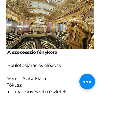
 A szecesszió fénykora
 Épületbejárás és előadás
 Vezeti: Szita Klára
Fókusz:
iparművészeti részletek
művészeti megoldások
az épület esztétikája