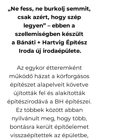
„Ne fess, ne burkolj semmit, 
csak azért, hogy szép 
legyen” – ebben a 
szellemiségben készült 
a Bánáti + Hartvig Építész 
Iroda új irodaépülete.
Az egykor étteremként 
működő házat a körforgásos 
építészet alapelveit követve 
újították fel és alakították 
építészirodává a BH építészei. 
Ez többek között abban 
nyilvánult meg, hogy több, 
bontásra került építőelemet 
visszaépítettek az épületbe, 