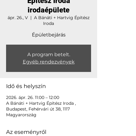
Építész Iroda
irodaépülete
ápr. 26., V
  |  
A Bánáti + Hartvig Építész
Iroda
Épületbejárás
A program betelt.
Egyéb rendezvények
Idő és helyszín
2026. ápr. 26. 11:00 – 12:00
A Bánáti + Hartvig Építész Iroda ,
Budapest, Fehérvári út 38, 1117
Magyarország
Az eseményről