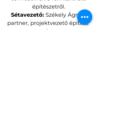
építészetről.
Sétavezető:
 Székely Ágnes 
partner, projektvezető építész 
és 
Peschka Krisztián szenior 
építész – Bánáti + Hartvig 
Építész Iroda
Találkozási pont: 1117 
Budapest, Fehérvári út 38., 
Bejárat a Bölcső utca 
irányából
Séta időtartama: 60 perc
Létszám: 20 fő
A program ingyenes, de 
regisztrációhoz kötött. 