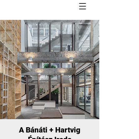
A Bánáti + Hartvig