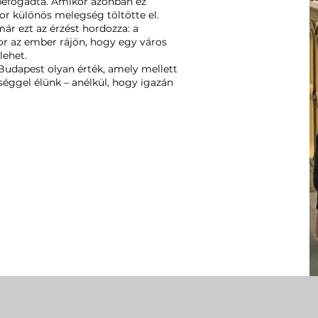
n befogadta. Amikor azonban ez
r különös melegség töltötte el.
r ezt az érzést hordozza: a
or az ember rájön, hogy egy város
lehet.
Budapest olyan érték, amely mellett
éggel élünk – anélkül, hogy igazán