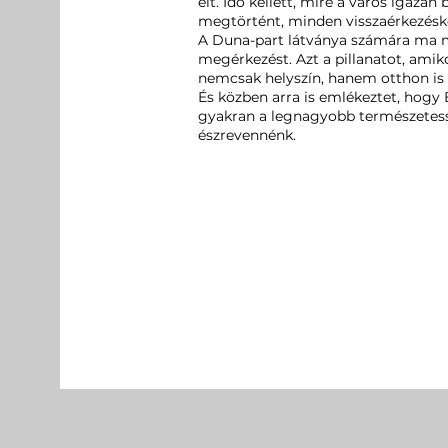
élt. Idő kellett, mire a város igazá
megtörtént, minden visszaérkezésko
A Duna-part látványa számára ma má
megérkezést. Azt a pillanatot, amik
nemcsak helyszín, hanem otthon is 
És közben arra is emlékeztet, hogy 
gyakran a legnagyobb természetess
észrevennénk.