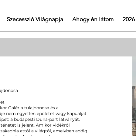
Szecesszió Világnapja
Ahogy én látom
2026
ajdonosa
et
or Galéria tulajdonosa és a
je nem egyetlen épületet vagy kapualjat
épet: a budapesti Duna-part látványát.
énetet is jelent. Amikor vidékről
szakadnia attól a világtól, amelyben addig