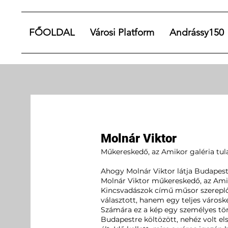
FŐOLDAL
Városi Platform
Andrássy150
Molnár Viktor
Műkereskedő, az Amikor galéria tul
Ahogy Molnár Viktor látja Budapest
Molnár Viktor műkereskedő, az Amik
Kincsvadászok című műsor szereplő
választott, hanem egy teljes városk
Számára ez a kép egy személyes tört
Budapestre költözött, nehéz volt el