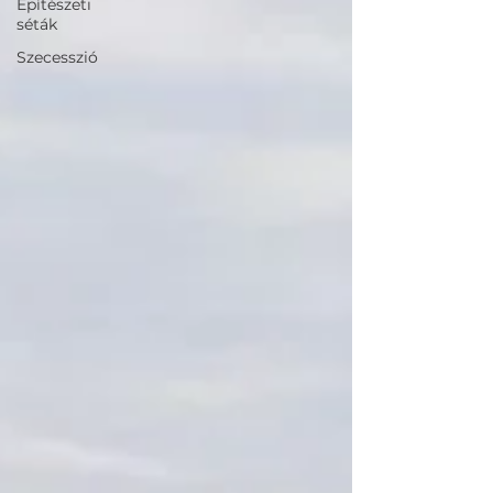
Építészeti
séták
Szecesszió