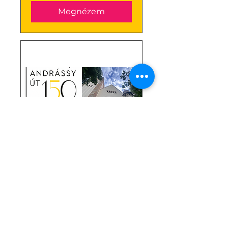
Megnézem
Szecesszió a
Városligeti fasorban
szept. 06., V
További információk