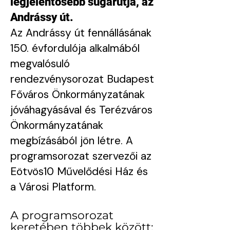
legjelentősebb sugárútja, az
Andrássy út.
Az Andrássy út fennállásának
150. évfordulója alkalmából
megvalósuló
rendezvénysorozat Budapest
Főváros Önkormányzatának
jóváhagyásával és Terézváros
Önkormányzatának
megbízásából jön létre. A
programsorozat szervezői az
Eötvös10 Művelődési Ház és
a Városi Platform.
A programsorozat
keretében többek között: