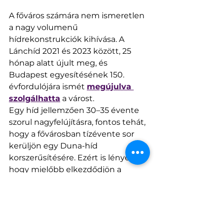
A főváros számára nem ismeretlen 
a nagy volumenű 
hídrekonstrukciók kihívása. A 
Lánchíd 2021 és 2023 között, 25 
hónap alatt újult meg, és 
Budapest egyesítésének 150. 
évfordulójára ismét 
megújulva 
szolgálhatta
 a várost.
Egy híd jellemzően 30–35 évente 
szorul nagyfelújításra, fontos tehát, 
hogy a fővárosban tízévente sor 
kerüljön egy Duna-híd 
korszerűsítésére. Ezért is lényeges, 
hogy mielőbb elkezdődjön a 
Petőfi híd felújítása, amelyet az 
Árpád híd követhet a sorban.
Forrás: 
BKK