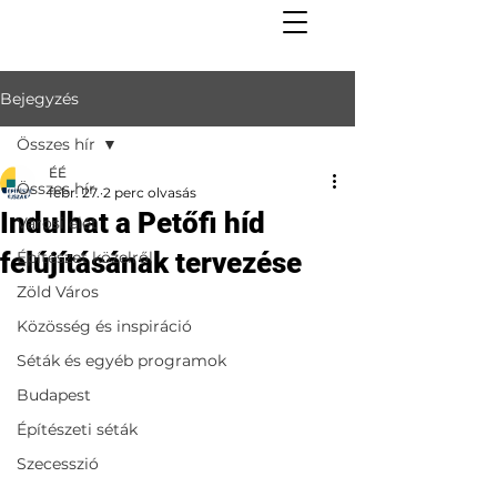
Bejegyzés
Összes hír
ÉÉ
Összes hír
febr. 27.
2 perc olvasás
Indulhat a Petőfi híd
Városi élet
felújításának tervezése
Építészet közelről
Zöld Város
Közösség és inspiráció
Séták és egyéb programok
Budapest
Építészeti séták
Szecesszió