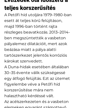
teljes korszerűsítés
A Petőfi híd utoljára 1979–1980-ban 
esett át teljes körű felújításon, 
majd 1996-ban történt rajta 
részleges beavatkozás. 2013–2014-
ben megszüntették a vasbeton 
pályalemez dilatációit, mert azok 
beázása miatt a pálya alatti 
tartószerkezet jelentős korróziós 
károkat szenvedett.
A Duna-hidak esetében általában 
30–35 évente válik szükségessé 
egy átfogó felújítás. Ezt az ütemet 
figyelembe véve a Petőfi híd 
korszerűsítése mára nem 
halasztható kérdéssé vált.
Az acélszerkezeten és a vasbeton 
elemeken egyaránt számottevő 