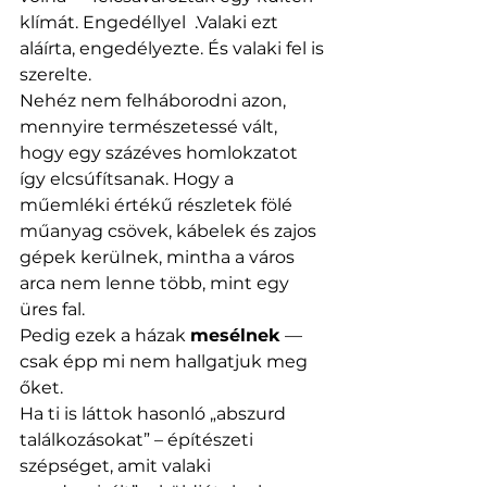
klímát. Engedéllyel  .Valaki ezt 
aláírta, engedélyezte. És valaki fel is 
szerelte. 
Nehéz nem felháborodni azon, 
mennyire természetessé vált, 
hogy egy százéves homlokzatot 
így elcsúfítsanak. Hogy a 
műemléki értékű részletek fölé 
műanyag csövek, kábelek és zajos 
gépek kerülnek, mintha a város 
arca nem lenne több, mint egy 
üres fal.
Pedig ezek a házak 
mesélnek
 — 
csak épp mi nem hallgatjuk meg 
őket.
Ha ti is láttok hasonló „abszurd 
találkozásokat” – építészeti 
szépséget, amit valaki 