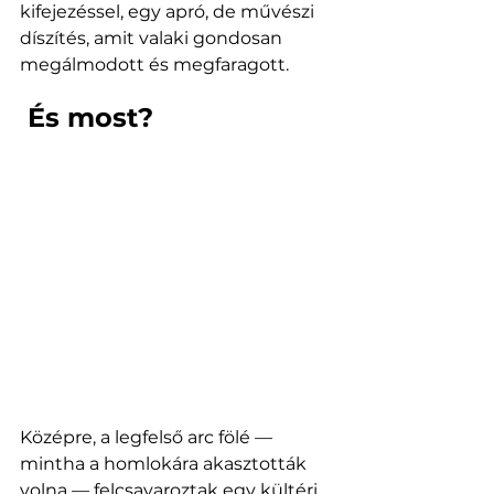
kifejezéssel, egy apró, de művészi 
díszítés, amit valaki gondosan 
megálmodott és megfaragott.
 És most?
Középre, a legfelső arc fölé — 
mintha a homlokára akasztották 
volna — felcsavaroztak egy kültéri 