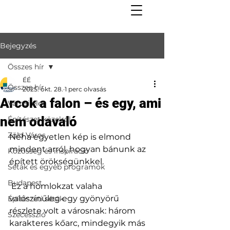
Bejegyzés
Összes hír
ÉÉ
Összes hír
2025. okt. 28.
1 perc olvasás
Arcok a falon – és egy, ami
Városi élet
nem odavaló
Építészet közelről
Zöld Város
Néha egyetlen kép is elmond 
mindent arról, hogyan bánunk az 
Közösség és inspiráció
épített örökségünkkel.
Séták és egyéb programok
Budapest
 Ez a homlokzat valaha 
valószínűleg egy gyönyörű 
Építészeti séták
részlete volt a városnak: három 
Szecesszió
karakteres kőarc, mindegyik más 