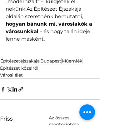
„modernizált” –, küldjétek el 
nekünk!Az Építészet Éjszakája 
oldalán szeretnénk bemutatni, 
hogyan bánunk mi, városlakók a 
városunkkal
 – és hogy talán ideje 
lenne másként.
Építészetéjszakája
Budapest
Műemlék
Építészet közelről
Városi élet
Az összes
Friss
megtekintése
bejegyzések