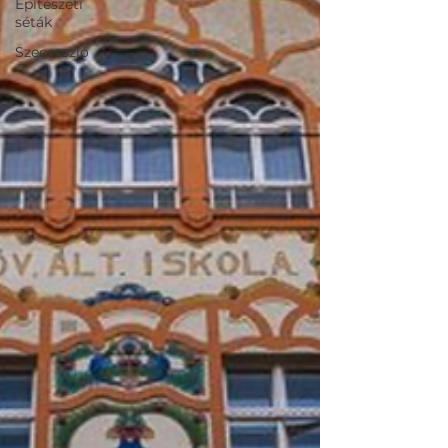
Építészeti
séták
Szecesszió