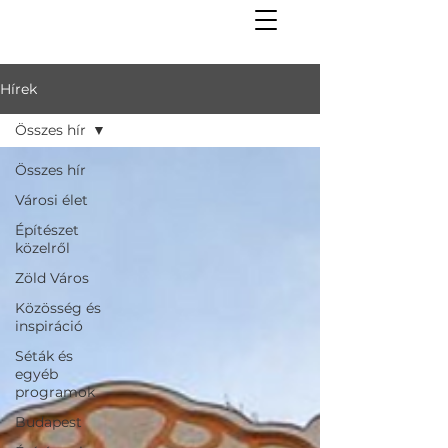
Hírek
Összes hír
Összes hír
Városi élet
Építészet
közelről
Zöld Város
Közösség és
inspiráció
Séták és
egyéb
programok
Budapest