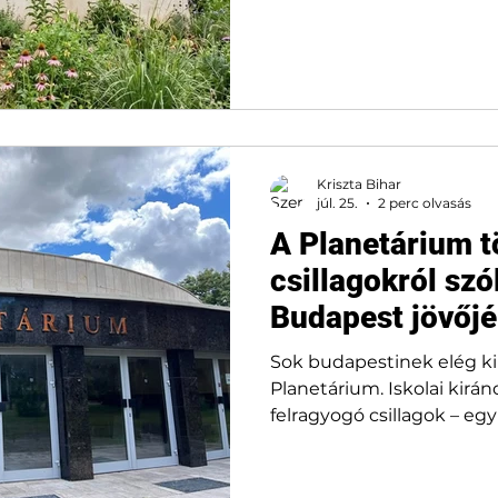
Kriszta Bihar
júl. 25.
2 perc olvasás
A Planetárium t
csillagokról sz
Budapest jövőjé
Sok budapestinek elég k
Planetárium. Iskolai kirán
felragyogó csillagok – eg
közös emléke lett. Közel
áll a Népligetben. Most i
jövője.