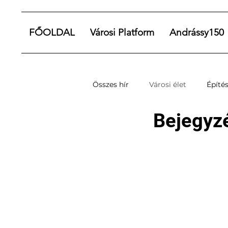
FŐOLDAL
Városi Platform
Andrássy150
Összes hír
Városi élet
Építés
Bejegyz
Budapest
Építészeti séták