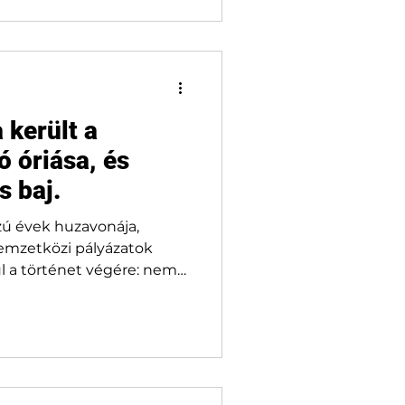
 került a
ó óriása, és
s baj.
zú évek huzavonája,
nemzetközi pályázatok
l a történet végére: nem
t a Petőfi Csarnok helyén
kal elzárt területet nem
 múzeum kedvéért,
tik. A japán SANAA
us, egymásra pakolt