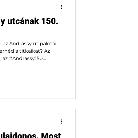
tervei végleg a fiókban
y utcának 150.
l az Andrássy út palotái
néd a titkaikat? Az
, az #Andrassy150
re megnyitja a zárt
ejárások, rejtett
 séták várnak.
tulajdonos. Most