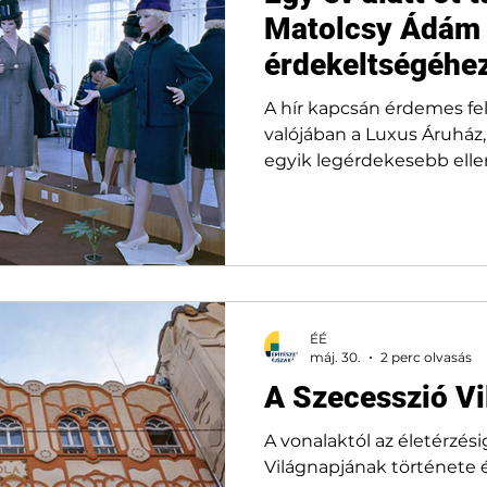
Matolcsy Ádám
érdekeltségéhez
egykori Luxus Á
A hír kapcsán érdemes feli
Vörösmarty tér
valójában a Luxus Áruház
egyik legérdekesebb elle
meg. 📍 Vörösmarty tér 3
épületet Giergl Kálmán és 
1911-ben emelték üzlet- é
Áruházként 1963-ban nyit
államszocializmusban az i
ellenére nem volt mindenk
ÉÉ
meglátszott, hogy ki, hol 
máj. 30.
2 perc olvasás
A Szecesszió Vi
A vonalaktól az életérzésig: A Szecess
Világnapjának története 