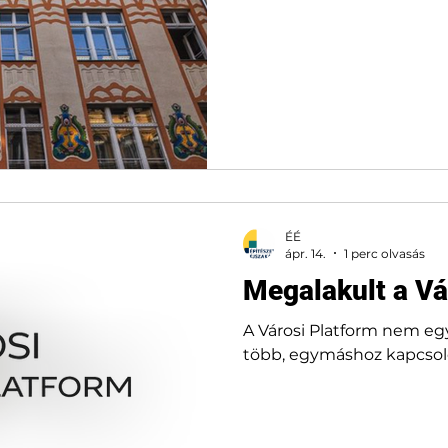
ÉÉ
ápr. 14.
1 perc olvasás
Megalakult a Vá
A Városi Platform nem e
több, egymáshoz kapcsoló