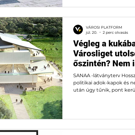
VÁROSI PLATFORM
júl. 20.
2 perc olvasás
Végleg a kukába
Városliget utols
őszintén? Nem i
SANAA -látványterv Hoss
politikai adok-kapok és 
után úgy tűnik, pont kerü
épül meg az Új Nemzeti Galéria a Városligetben. A
hivatalos döntések szerin
tátongó, régóta kordonok
betonozzák le egy újabb
hanem inkább visszazöldí
építészcsapat futurisztik