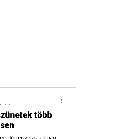
lvasás
szünetek több
ésen
elepülés egyes utcáiban