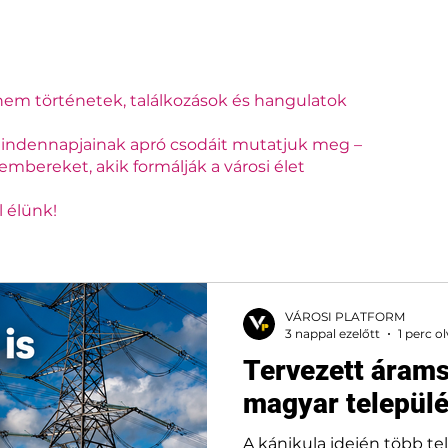
em történetek, találkozások és hangulatok
indennapjainak apró csodáit mutatjuk meg –
embereket, akik formálják a városi élet
l élünk!
VÁROSI PLATFORM
3 nappal ezelőtt
1 perc o
Tervezett áram
magyar települ
A kánikula idején több t