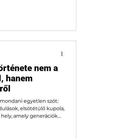
örténete nem a
ól, hanem
ről
imondani egyetlen szót:
dulások, elsötétülő kupola,
y hely, amely generációk
 tíz éve azonban csendben
smét napirendre került a