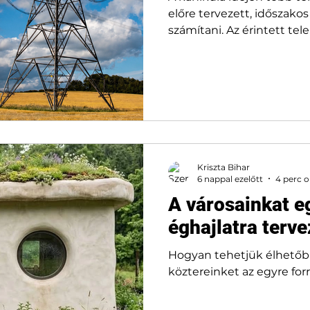
előre tervezett, időszako
számítani. Az érintett tel
Pálmonostora Felgyő Kev
Hódmezővásárhely Balást
Forráskút Fontos, hogy 
adott települések teljes 
feltétlenül az egész napot
az egyes helyszínekre vo
MVM hivatalos áramszüne
találhatók. 👉 A rész
Kriszta Bihar
6 nappal ezelőtt
4 perc o
A városainkat e
éghajlatra terve
Hogyan tehetjük élhetőb
köztereinket az egyre for