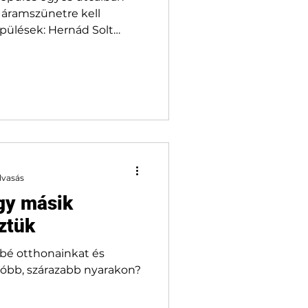
s áramszünetre kell
epülések: Hernád Solt
ermes Apátfalva Baja
ya Szeged Bordány és
az áramszünetek nem az
területét és nem
 érintik. A pontos utcák és
natkozó időpontok az
ti tájékoztatójában
lvasás
gy másik
ztük
bé otthonainkat és
róbb, szárazabb nyarakon?