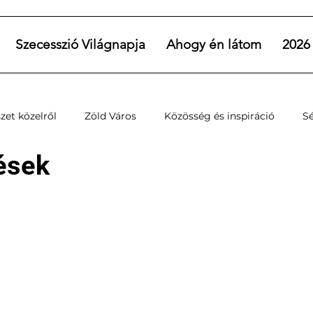
Szecesszió Világnapja
Ahogy én látom
2026
zet közelről
Zöld Város
Közösség és inspiráció
S
ések
Szecesszió