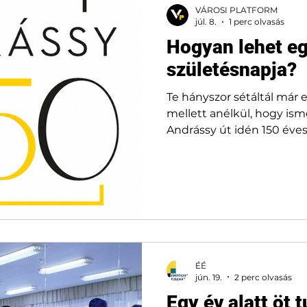
VÁROSI PLATFORM
üveglapokra emlékeztető 
júl. 8.
1 perc olvasás
maradnak. Té
Hogyan lehet eg
születésnapja?
Te hányszor sétáltál már e
mellett anélkül, hogy ismer
Andrássy út idén 150 éves
programsorozat pedig vég
kapukat. Exkluzív épületb
történetek és különleges
ÉÉ
jún. 19.
2 perc olvasás
Egy év alatt öt 