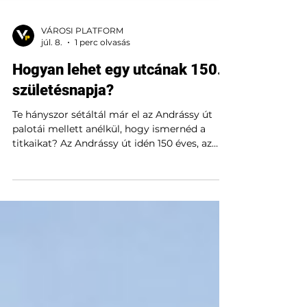
VÁROSI PLATFORM
júl. 8.
1 perc olvasás
Hogyan lehet egy utcának 150.
születésnapja?
Te hányszor sétáltál már el az Andrássy út
palotái mellett anélkül, hogy ismernéd a
titkaikat? Az Andrássy út idén 150 éves, az
#Andrassy150 programsorozat pedig végre
megnyitja a zárt kapukat. Exkluzív
épületbejárások, rejtett történetek és
különleges séták várnak.