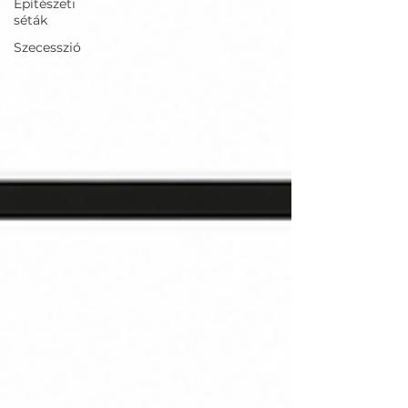
Építészeti
séták
Szecesszió