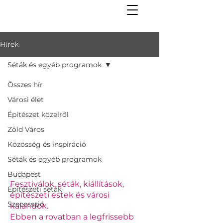
Hírek
Séták és egyéb programok
Összes hír
Városi élet
Építészet közelről
Zöld Város
Közösség és inspiráció
Séták és egyéb programok
Budapest
Fesztiválok, séták, kiállítások,
Építészeti séták
építészeti estek és városi
Szecesszió
kalandok.
Ebben a rovatban a legfrissebb