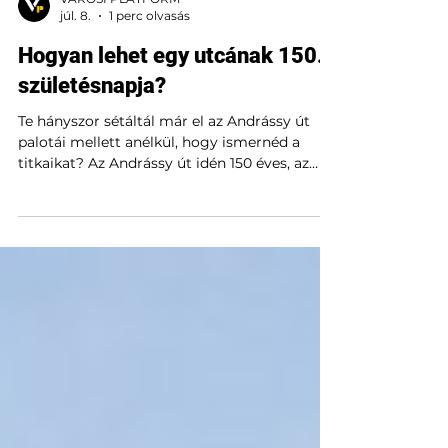
VÁROSI PLATFORM
júl. 8.
1 perc olvasás
Hogyan lehet egy utcának 150.
születésnapja?
Te hányszor sétáltál már el az Andrássy út
palotái mellett anélkül, hogy ismernéd a
titkaikat? Az Andrássy út idén 150 éves, az
#Andrassy150 programsorozat pedig végre
megnyitja a zárt kapukat. Exkluzív
épületbejárások, rejtett történetek és
különleges séták várnak.