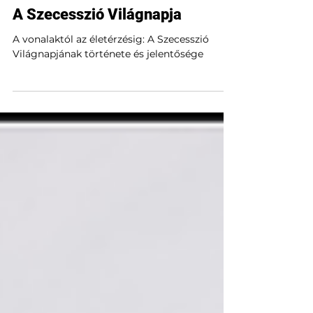
ÉÉ
máj. 30.
2 perc olvasás
A Szecesszió Világnapja
A vonalaktól az életérzésig: A Szecesszió
Világnapjának története és jelentősége