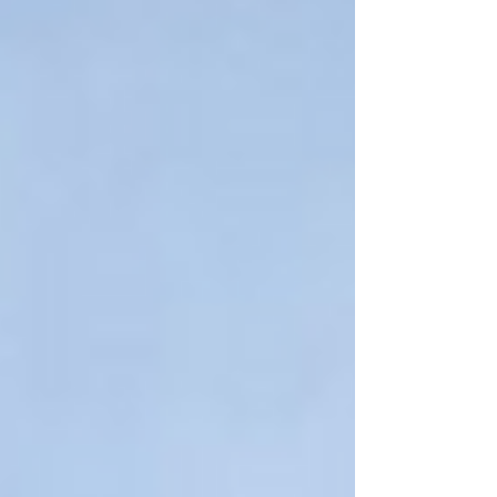
épületbejárások, rejtett történetek és
különleges séták várnak.