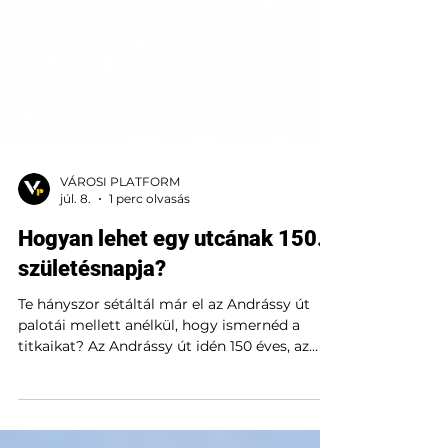
VÁROSI PLATFORM
júl. 8.
1 perc olvasás
Hogyan lehet egy utcának 150.
születésnapja?
Te hányszor sétáltál már el az Andrássy út
palotái mellett anélkül, hogy ismernéd a
titkaikat? Az Andrássy út idén 150 éves, az
#Andrassy150 programsorozat pedig végre
megnyitja a zárt kapukat. Exkluzív